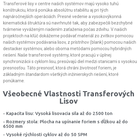
Transferové lisy v centre našich systémov majú vysoko tuhú
konštrukciu, ktorá ponúka absolútnu stabilitu aj pri tých
najnáročnejších operáciách. Presné vedenie a vysokovýkonná
kinematická štruktúra sú navrhnuté tak, aby zabezpečili bezchybné
tvárnenie vyváženým riadením zaťaženia počas zdvihu. V našich
projektoch na kľúč dokážeme podávať materiál zo zvitkov pomocou
našich systémov podávania lisov, z prístrihov (blank) pomocou našich
destacker systémov, alebo oboma metódami pomocou hybridných
riešení. Naše transferové systémy, ktoré pracujú v úplnej
synchronizácii s cyklom lisu, presúvajú diel medzi stanicami s vysokou
presnosťou. Táto presnosť, ktorá chráni životnosť foriem, je
základným štandardom všetkých inžinierskych riešení, ktoré
ponúkame.
Všeobecné Vlastnosti Transferových
Lisov
- Kapacita lisu: Vysoká lisovacia sila až do 2500 ton
- Rozmery stola: Plocha na upínanie foriem s dĺžkou až do
6500 mm
- Vysoké rýchlosti cyklov až do 50 SPM