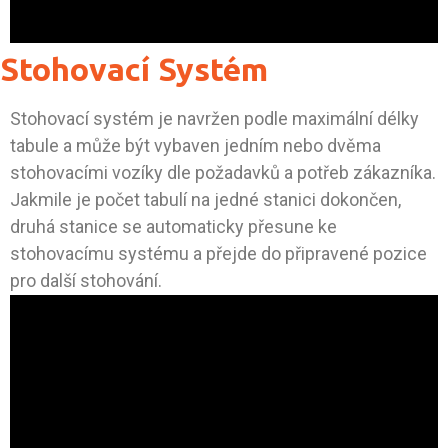
Stohovací Systém
Stohovací systém je navržen podle maximální délky
tabule a může být vybaven jedním nebo dvěma
stohovacími vozíky dle požadavků a potřeb zákazníka.
Jakmile je počet tabulí na jedné stanici dokončen,
druhá stanice se automaticky přesune ke
stohovacímu systému a přejde do připravené pozice
pro další stohování.