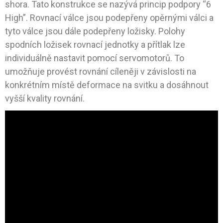
shora. Tato konstrukce se nazývá princip podpory “6
High”. Rovnací válce jsou podepřeny opěrnými válci a
tyto válce jsou dále podepřeny ložisky. Polohy
spodních ložisek rovnací jednotky a přítlak lze
individuálně nastavit pomocí servomotorů. To
umožňuje provést rovnání cíleněji v závislosti na
konkrétním místě deformace na svitku a dosáhnout
vyšší kvality rovnání.