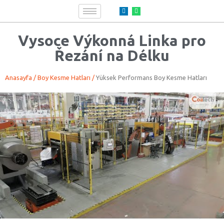
Vysoce Výkonná Linka pro
Řezání na Délku
An
as
ayfa
/
Boy Kesme
Hatları
/
Yüksek Performans Boy Kesme Hatları