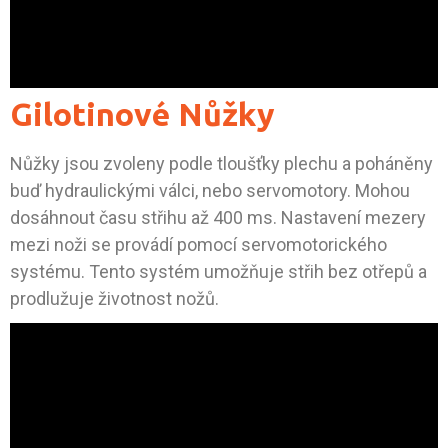
Gilotinové Nůžky
Nůžky jsou zvoleny podle tloušťky plechu a poháněny
buď hydraulickými válci, nebo servomotory. Mohou
dosáhnout času střihu až 400 ms. Nastavení mezery
mezi noži se provádí pomocí servomotorického
systému. Tento systém umožňuje střih bez otřepů a
prodlužuje životnost nožů.